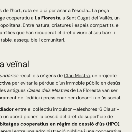
de l’hort, ruta en bici per anar a l’escola… La peça
tge cooperatiu a
La Floresta
, a Sant Cugat del Vallès, un
politana. Entre natura, criatures i espais compartits, el
 famílies que han recuperat el dret a viure al seu barri i
table, assequible i comunitari.
a veïnal
undàries
recull els orígens de
Clau Mestra
, un projecte
ectiva
per evitar la pèrdua d’un immoble públic en desús
 les antigues
Cases dels Mestres
de La Floresta van ser
ament de l’edifici i pressionar per donar-li un ús social.
diador
entre el col·lectiu impulsor –aleshores ‘6 Claus’–
 un acord pioner: la cessió del dret de superfície de
abitatges cooperatius en règim de cessió d’ús (HPO)
.
panyol
entre una administració pública i una cooperativa