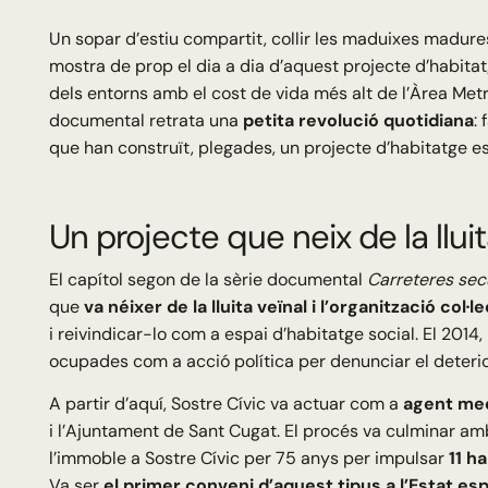
Un sopar d’estiu compartit, collir les maduixes madures 
mostra de prop el dia a dia d’aquest projecte d’habita
dels entorns amb el cost de vida més alt de l’Àrea Metro
documental retrata una
petita revolució quotidiana
:
que han construït, plegades, un projecte d’habitatge es
Un projecte que neix de la lluit
El capítol segon de la sèrie documental
Carreteres sec
que
va néixer de la lluita veïnal i l’organització col·l
i reivindicar-lo com a espai d’habitatge social. El 2014,
ocupades com a acció política per denunciar el deterior
A partir d’aquí, Sostre Cívic va actuar com a
agent me
i l’Ajuntament de Sant Cugat. El procés va culminar amb
l’immoble a Sostre Cívic per 75 anys per impulsar
11 h
Va ser
el primer conveni d’aquest tipus a l’Estat es