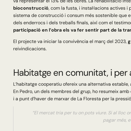
va representar el 13% de les obres. La rehabilitació inte
bioconstrucció
, com la fusta, i instal·lacions actives
sistema de construcció i consum més sostenible que e
dels enderrocs i dels treballs finals, així com el testim
participació en l’obra els va fer sentir part de la tr
El projecte va iniciar la convivència el març del 2023,
g
reivindicacions.
Habitatge en comunitat, i per a
L’habitatge cooperatiu ofereix una alternativa estable, 
En Pedro, un dels membres del grup, ho resumeix amb c
i a punt d’haver de marxar de La Floresta per la pressió
“El mercat tria per tu on pots viure. Si al llo
pagar més, et