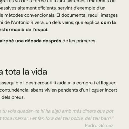
gral es va dur a terme utilitzant sistemes i materials de
 i passives altament eficients, servint d’exemple d’un
ls mètodes convencionals. El documental recull imatges
oni de l’Antonio Rivera, un dels veïns, que explica
com la
ansformació de l’espai
.
airebé una dècada després
de les primeres
 tota la vida
assequible i desmercantilitzada a la compra i el lloguer.
ontundència: abans vivien pendents d’un lloguer incert
 dels preus.
c on tu vols quedar-te hi ha algú amb més diners que pot
 toca marxar. I et fan fora del teu poble, del teu barri.”
Pedro Gómez