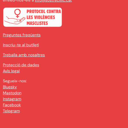
envieu-nos-els a
info@sostrecivic.cat
Preguntes freqüents
Inscriu-te al butlletí
Treballa amb nosaltres
Protecció de dades
Avís legal
Segueix-nos:
Bluesky
Mastodon
Instagram
Facebook
Telegram