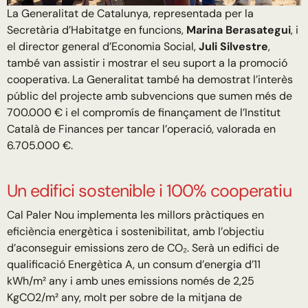
La Generalitat de Catalunya, representada per la
Secretària d’Habitatge en funcions,
Marina Berasategui
, i
el director general d’Economia Social,
Juli Silvestre
,
també van assistir i mostrar el seu suport a la promoció
cooperativa. La Generalitat també ha demostrat l’interès
públic del projecte amb subvencions que sumen més de
700.000 € i el compromís de finançament de l’Institut
Català de Finances per tancar l’operació, valorada en
6.705.000 €.
Un edifici sostenible i 100% cooperatiu
Cal Paler Nou implementa les millors pràctiques en
eficiència energètica i sostenibilitat, amb l’objectiu
d’aconseguir emissions zero de CO₂. Serà un edifici de
qualificació Energètica A, un consum d’energia d’11
kWh/m² any i amb unes emissions només de 2,25
KgCO2/m² any, molt per sobre de la mitjana de