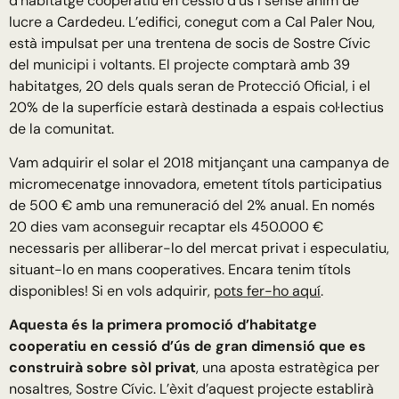
d’habitatge cooperatiu en cessió d’ús i sense ànim de
lucre a Cardedeu. L’edifici, conegut com a Cal Paler Nou,
està impulsat per una trentena de socis de Sostre Cívic
del municipi i voltants. El projecte comptarà amb 39
habitatges, 20 dels quals seran de Protecció Oficial, i el
20% de la superfície estarà destinada a espais col·lectius
de la comunitat.
Vam adquirir el solar el 2018 mitjançant una campanya de
micromecenatge innovadora, emetent títols participatius
de 500 € amb una remuneració del 2% anual. En només
20 dies vam aconseguir recaptar els 450.000 €
necessaris per alliberar-lo del mercat privat i especulatiu,
situant-lo en mans cooperatives. Encara tenim títols
disponibles! Si en vols adquirir,
pots fer-ho aquí
.
Aquesta és la primera promoció d’habitatge
cooperatiu en cessió d’ús de gran dimensió que es
construirà sobre sòl privat
, una aposta estratègica per
nosaltres, Sostre Cívic. L’èxit d’aquest projecte establirà