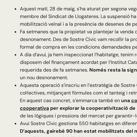
Aquest matí, 28 de maig, s’ha aturat per segona veg
membre del Sindicat de Llogateres. La suspensió ha es
mobilització veïnal i a la presència de desenes de p
Fa setmanes que la propietat va plantejar la venda de
desnonament. Des de Sostre Cívic vam recollir la pr
formal de compra en les condicions demandades per
A dia d’avui, ja hem inspeccionat l’habitatge, tenim
disposem del finançament acordat per l’Institut Cat
requerida des de fa setmanes.
Només resta la signa
un nou desnonament.
Aquesta operació s’inscriu en l’estratègia de Sostre 
col·lectives, mitjançant fórmules com el tanteig i r
En aquest cas concret, s’emmarca també en
una
co
cooperativa
per explorar la cooperativització de b
de les lògiques i pressions del mercat per garantir-l
Avui Sostre Cívic gestiona 550 habitatges en diferen
D’aquests, gairebé 90 han estat mobilitzats del m