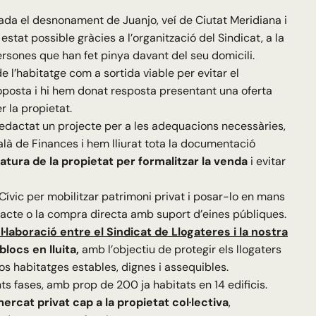
ada el desnonament de Juanjo, veí de Ciutat Meridiana i
tat possible gràcies a l’organització del Sindicat, a la
ersones que han fet pinya davant del seu domicili.
 l’habitatge com a sortida viable per evitar el
oposta i hi hem donat resposta presentant una oferta
 la propietat.
 redactat un projecte per a les adequacions necessàries,
alà de Finances i hem lliurat tota la documentació
tura de la propietat per formalitzar la venda
i evitar
Cívic per mobilitzar patrimoni privat i posar-lo en mans
etracte o la compra directa amb suport d’eines públiques.
l·laboració entre el Sindicat de Llogateres i la nostra
locs en lluita,
amb l’objectiu de protegir els llogaters
os habitatges estables, dignes i assequibles.
ts fases, amb prop de 200 ja habitats en 14 edificis.
ercat privat cap a la propietat col·lectiva
,