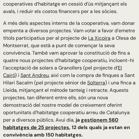
cooperatives d’habitatge en cessió d’ús mitjançant els
avals, i reduir els costos financers per a les sòcies.
A més dels aspectes interns de la cooperativa, vam donar
empenta a diversos projectes. Vam votar a favor d’emetre
títols participatius per al projecte de
La Xicoira
a Olesa de
Montserrat, que està a punt de començar la seva
convivència. També vam aprovar la constitució de fins a
quatre nous projectes d’habitatge cooperatiu, incloent-hi
l’acceptació de solars a Granollers (pel projecte d’
El
Cairó
) i
Sant Andreu
, així com la compra de finques a Sant
Hilari Sacalm (pel projecte sènior de
Solterra
) i una finca a
Lleida, mitjançant el mètode tanteig i retracte. Aquests
projectes, tan diferent entre ells, són una nova
demostració del nostre model de creixement oferint
oportunitats d’habitatge cooperatiu arreu de Catalunya
per a diversos públics. Avui dia,
ja
gestionem 560
habitatges de 25 projectes
, 12 dels quals ja estan en
convivència amb 150 habitatges.