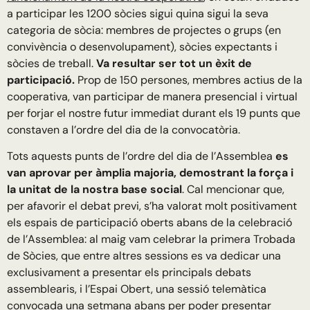
a participar les 1200 sòcies sigui quina sigui la seva
categoria de sòcia: membres de projectes o grups (en
convivència o desenvolupament), sòcies expectants i
sòcies de treball.
Va resultar ser tot un èxit de
participació.
Prop de 150 persones, membres actius de la
cooperativa, van participar de manera presencial i virtual
per forjar el nostre futur immediat durant els 19 punts que
constaven a l’ordre del dia de la convocatòria.
Tots aquests punts de l’ordre del dia de l’Assemblea
es
van aprovar per àmplia majoria, demostrant la força i
la unitat de la nostra base social
. Cal mencionar que,
per afavorir el debat previ, s’ha valorat molt positivament
els espais de participació oberts abans de la celebració
de l’Assemblea: al maig vam celebrar la primera Trobada
de Sòcies, que entre altres sessions es va dedicar una
exclusivament a presentar els principals debats
assemblearis, i l’Espai Obert, una sessió telemàtica
convocada una setmana abans per poder presentar