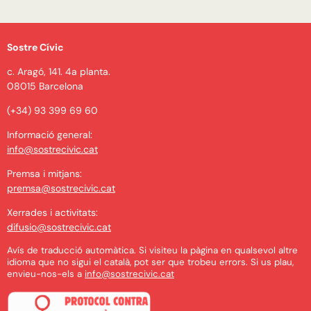
Sostre Cívic
c. Aragó, 141. 4a planta.
08015 Barcelona
(+34) 93 399 69 60
Informació general:
info@sostrecivic.cat
Premsa i mitjans:
premsa@sostrecivic.cat
Xerrades i activitats:
difusio@sostrecivic.cat
Avís de traducció automàtica. Si visiteu la pàgina en qualsevol altre
idioma que no sigui el català, pot ser que trobeu errors. Si us plau,
envieu-nos-els a
info@sostrecivic.cat