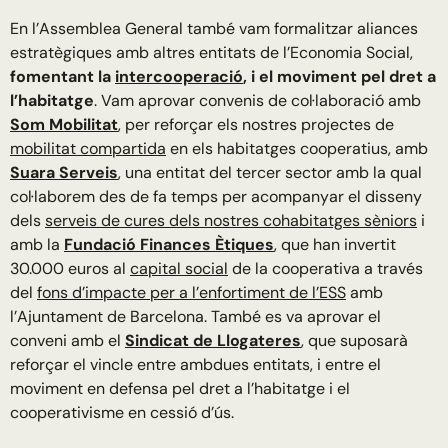
En l’Assemblea General també vam formalitzar aliances
estratègiques amb altres entitats de l’Economia Social,
fomentant la
intercooperació
, i el moviment pel dret a
l’habitatge
. Vam aprovar convenis de col·laboració amb
Som Mobilitat
, per reforçar els nostres projectes de
mobilitat compartida
en els habitatges cooperatius, amb
Suara Serveis
, una entitat del tercer sector amb la qual
col·laborem des de fa temps per acompanyar el disseny
dels
serveis de cures dels nostres cohabitatges sèniors
i
amb la
Fundació Finances Ètiques
, que han invertit
30.000 euros al
capital social
de la cooperativa a través
del
fons d’impacte per a l’enfortiment de l’ESS
amb
l’Ajuntament de Barcelona. També es va aprovar el
conveni amb el
Sindicat de Llogateres
, que suposarà
reforçar el vincle entre ambdues entitats, i entre el
moviment en defensa pel dret a l’habitatge i el
cooperativisme en cessió d’ús.