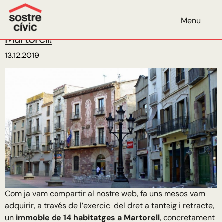
Mes:
desembre de 2019
Menu
Impulsem l’habitatge cooperatiu a
Martorell!
13.12.2019
Com ja
vam compartir al nostre web
, fa uns mesos vam
adquirir, a través de l’exercici del dret a tanteig i retracte,
un
immoble de 14 habitatges a Martorell
, concretament