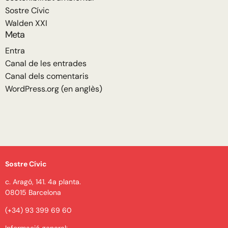
Sostre Cívic
Walden XXI
Meta
Entra
Canal de les entrades
Canal dels comentaris
WordPress.org (en anglès)
Sostre Cívic
c. Aragó, 141. 4a planta.
08015 Barcelona
(+34) 93 399 69 60