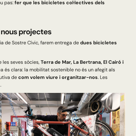
nou pas:
fer que les bicicletes col·lectives dels
a nous projectes
ria de Sostre Cívic, farem entrega de
dues bicicletes
e les seves sòcies,
Terra de Mar, La Bertrana, El Cairó i
 és clara: la mobilitat sostenible no és un afegit als
tutiva de
com volem viure i organitzar-nos
. Les
.