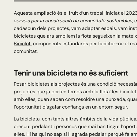
Aquesta ampliació és el fruit d’un treball iniciat el 202
serveis per la construcció de comunitats sostenibles
, 
cadascun dels projectes, vam adaptar espais, vam instal
bicicletes que ara ampliem la flota segueixen la mateixa
Biciclot
, components estàndards per facilitar-ne el 
comunitat.
Tenir una bicicleta no és suficient
Posar bicicletes als projectes és una condició necessàr
projectes que ja porten temps amb la flota: les bicic
amb elles, quan saben com resoldre una punxada, quan c
l’oportunitat d’agafar confiança en un entorn segur.
La bicicleta, com tants altres àmbits de la vida pública
crescut pedalant i persones que mai han tingut l’oportu
elles. Hi ha qui no sap si li agrada pedalar perquè fa an