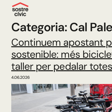
Categoria:
Cal Pal
Continuem apostant pe
sostenible: més bicicl
taller per pedalar tote
4.06.2026