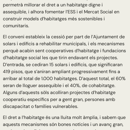
permetrà millorar el dret a un habitatge digne i
assequible, i alhora fomentar l’ESS i el Mercat Social en
construir models d’habitatges més sostenibles i
comunitaris.
El conveni estableix la cessió per part de l’Ajuntament de
solars i edificis a rehabilitar municipals, i els mecanismes
perquè acabin sent cooperatives d’habitatge i fundacions
d’habitatge social les que tirin endavant els projectes.
D’entrada, se cediran 15 solars i edificis, que significaran
419 pisos, que s’aniran ampliant progressivament fins a
arribar al total de 1.000 habitatges. D’aquest total, el 60%
seran de lloguer assequible i el 40%, de cohabitatge.
Alguns d’aquests sòls acolliran projectes d’habitatge
cooperatiu específics per a gent gran, persones amb
discapacitat o famílies vulnerables.
El dret a l’habitatge és una lluita molt àmplia, i sabem que
aquests mecanismes són bones notícies i un avanç gran,