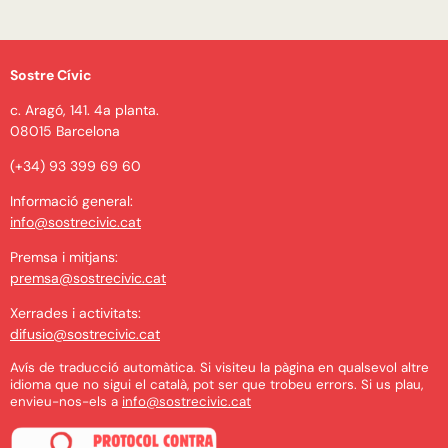
Sostre Cívic
c. Aragó, 141. 4a planta.
08015 Barcelona
(+34) 93 399 69 60
Informació general:
info@sostrecivic.cat
Premsa i mitjans:
premsa@sostrecivic.cat
Xerrades i activitats:
difusio@sostrecivic.cat
Avís de traducció automàtica. Si visiteu la pàgina en qualsevol altre
idioma que no sigui el català, pot ser que trobeu errors. Si us plau,
envieu-nos-els a
info@sostrecivic.cat